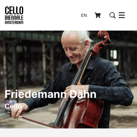
EN
Menu
Friedemann Dähn
Cello