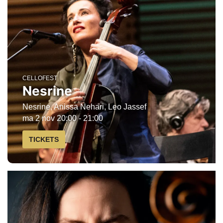
CELLOFEST
Nesrine
Nesrine, Anissa Nehari, Leo Jassef
ma 2 nov
20:00 - 21:00
TICKETS