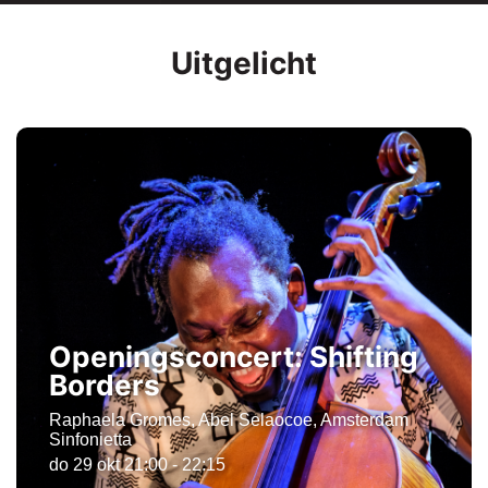
Uitgelicht
Openingsconcert: Shifting
Borders
Raphaela Gromes, Abel Selaocoe, Amsterdam
Sinfonietta
do 29 okt
21:00 - 22:15