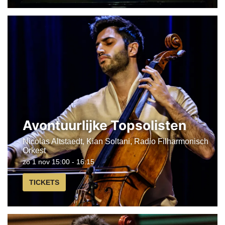
Avontuurlijke Topsolisten
Nicolas Altstaedt, Kian Soltani, Radio Filharmonisch
Orkest
zo 1 nov
15:00 - 16:15
TICKETS