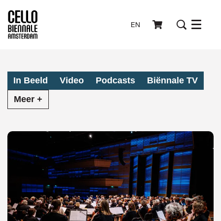
EN
Menu
In Beeld
Video
Podcasts
Biënnale TV
Meer +