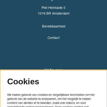
Piet Heinkade 5
1019 BR Amsterdam
Bereikbaarheid
Contact
Volg ons
Cookies
We maken gebruik van cookies en vergelijkbare technieken om het
gebruik van de website te analyseren, om het mogelijk te maken
content van derden af te beelden, zoals ook video’s, en voor
verschillende andere toepassingen. Deze cookies worden ook