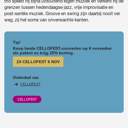
trio speelt hij bijna uitsluitend eigen muziek en verkent hij de
grenzen tussen hedendaagse jazz, vrije improvisatie en
post-seriële muziek. Groove en swing zijn daarbij nooit ver
weg, zij het soms van onverwachte kanten.
Tip!
Koop beide CELLOFEST-concerten op 6 november
omen
als pakket en krijg 25% korting.
2X CELLOFEST 6 NOV
Onderdeel van
CELLOFEST
CELLOFEST