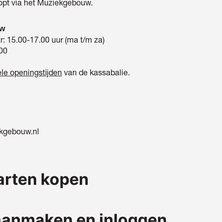
opt via het Muziekgebouw.
uw
r: 15.00-17.00 uur (ma t/m za)
 00
ele openingstijden
van de kassabalie.
kgebouw.nl
arten kopen
aanmaken en inloggen