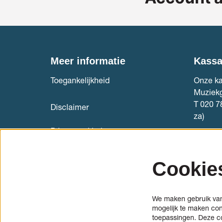
Meer informatie
Kass
Toegankelijkheid
Onze ka
Muziek
T 020 7
Disclaimer
za)
Privacyverklaring
Kaartve
Internationale cellostudenten
Cookie
(aanmelden)
Informatie en aanmelden
We maken gebruik van 
(cello)bouwersmarkt
mogelijk te maken con
toepassingen. Deze c