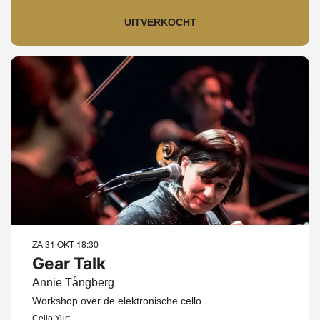
UITVERKOCHT
ZA 31 OKT
18:30
Gear Talk
Annie Tångberg
Workshop over de elektronische cello
Cello Yurt