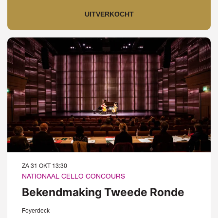
UITVERKOCHT
ZA 31 OKT
13:30
NATIONAAL CELLO CONCOURS
Bekendmaking Tweede Ronde
Foyerdeck