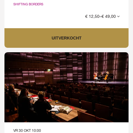
SHIFTING BORDERS
€ 12,50–€ 49,00
UITVERKOCHT
VR 30 OKT
10:00