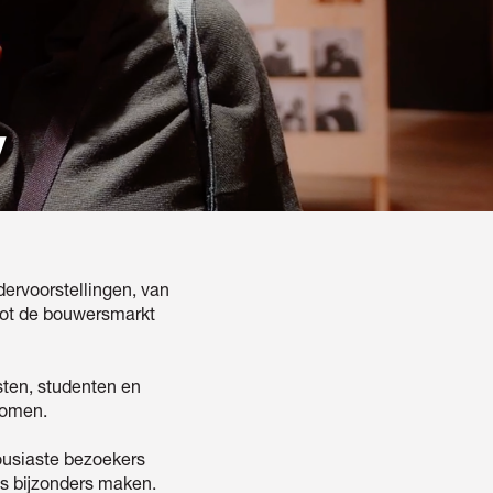
y
dervoorstellingen, van
 tot de bouwersmarkt
isten, studenten en
komen.
housiaste bezoekers
ts bijzonders maken.