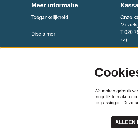
Meer informatie
Kass
Toegankelijkheid
Onze ka
Muziek
T 020 7
Disclaimer
za)
Privacyverklaring
Kaartve
Internationale cellostudenten
Cookie
(aanmelden)
Informatie en aanmelden
We maken gebruik van 
(cello)bouwersmarkt
mogelijk te maken con
toepassingen. Deze c
Pers
ALLEEN 
© Cello Biënnale Amste