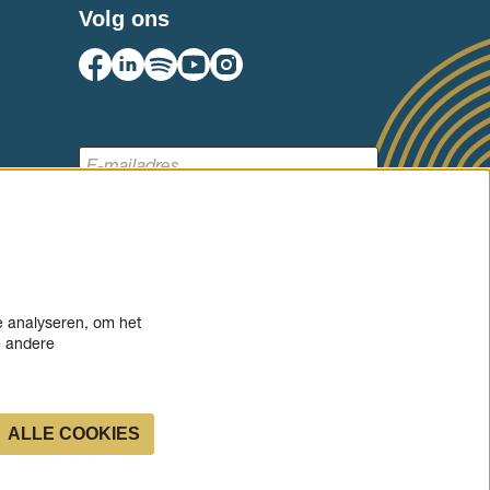
Volg ons
AANMELDEN
e analyseren, om het
e andere
ALLE COOKIES
Powered by
CultureSuite