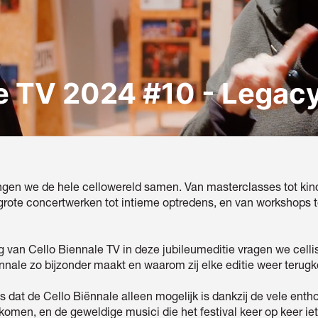
e TV 2024 #10 - Legac
engen we de hele cellowereld samen. Van masterclasses tot kin
n grote concertwerken tot intieme optredens, en van workshops
ing van Cello Biennale TV in deze jubileumeditie vragen we cell
nnale zo bijzonder maakt en waarom zij elke editie weer terug
s dat de Cello Biënnale alleen mogelijk is dankzij de vele ent
komen, en de geweldige musici die het festival keer op keer ie