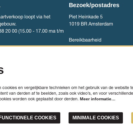
a
Bezoek/postadres
artverkoop loopt via het
Piet Heinkade 5
gebouw.
1019 BR Amsterdam
88 20 00 (15.00 - 17.00 ma t/m
Bereikbaarheid
rkoop
Contact
s
cookies en vergelijkbare technieken om het gebruik van de website t
tent van derden af te beelden, zoals ook video’s, en voor verschillend
ookies worden ook geplaatst door derden.
Meer informatie…
FUNCTIONELE COOKIES
MINIMALE COOKIES
rdam