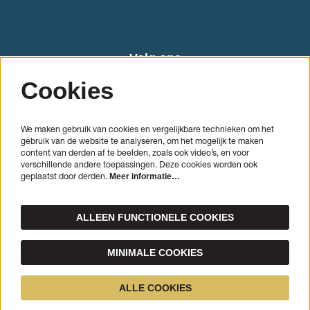
Volg ons
Cookies
We maken gebruik van cookies en vergelijkbare technieken om het
gebruik van de website te analyseren, om het mogelijk te maken
content van derden af te beelden, zoals ook video’s, en voor
verschillende andere toepassingen. Deze cookies worden ook
geplaatst door derden.
Meer informatie…
AANMELDEN
ALLEEN FUNCTIONELE COOKIES
Deze site wordt beschermd door reCAPTCHA, dataverwerking gebeurt in overeenstemming met de
Cloud
Data Processing Addendum
van Google.
MINIMALE COOKIES
© Cello Biënnale Amsterdam
ALLE COOKIES
Powered by
CultureSuite