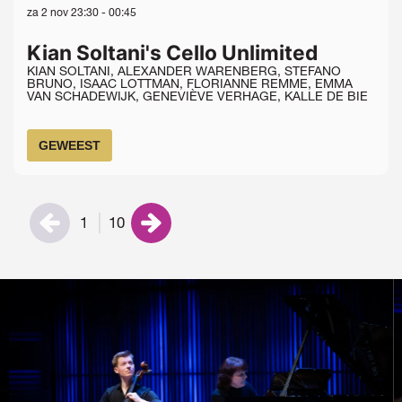
za 2 nov
23:30 - 00:45
Kian Soltani's Cello Unlimited
KIAN SOLTANI, ALEXANDER WARENBERG, STEFANO
BRUNO, ISAAC LOTTMAN, FLORIANNE REMME, EMMA
VAN SCHADEWIJK, GENEVIÈVE VERHAGE, KALLE DE BIE
GEWEEST
1
10
Overslaan