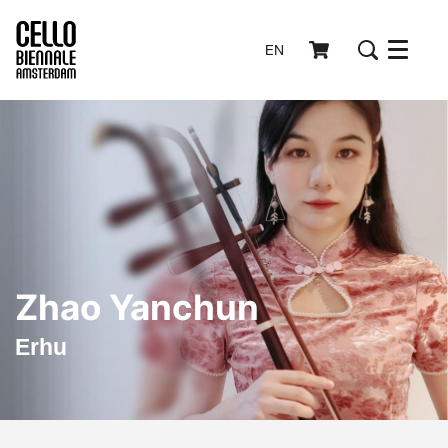
EN
Menu
Zhao Yanchun
Erhu