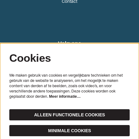
Contact
Volg ons
Cookies
We maken gebruik van cookies en vergelijkbare technieken om het
gebruik van de website te analyseren, om het mogelijk te maken
content van derden af te beelden, zoals ook video’s, en voor
verschillende andere toepassingen. Deze cookies worden ook
geplaatst door derden.
Meer informatie…
AANMELDEN
ALLEEN FUNCTIONELE COOKIES
Deze site wordt beschermd door reCAPTCHA, dataverwerking gebeurt in overeenstemming met de
Cloud
Data Processing Addendum
van Google.
MINIMALE COOKIES