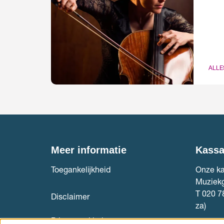
ALLE
Meer informatie
Kass
Toegankelijkheid
Onze ka
Muziek
T 020 7
Disclaimer
za)
Privacyverklaring