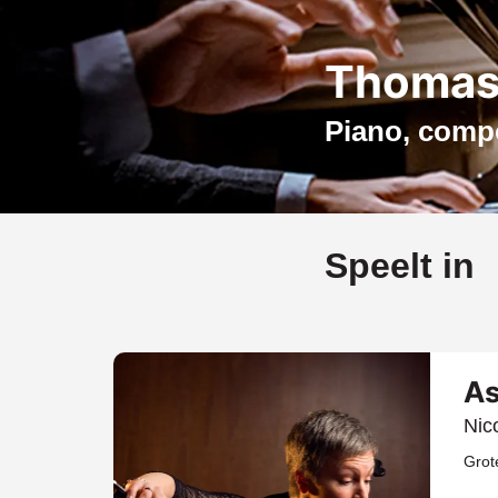
Thomas 
Piano, comp
Speelt in
As
Nic
Grot