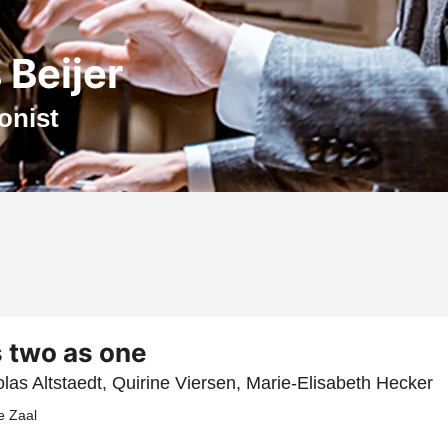
Beijer
onist
 two as one
olas Altstaedt, Quirine Viersen, Marie-Elisabeth Hecker
e Zaal