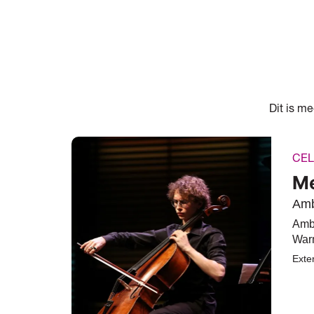
Dit is m
CEL
Me
Amb
Amb
War
Exte