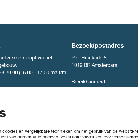
a
Bezoek/postadres
artverkoop loopt via het
Piet Heinkade 5
gebouw.
1019 BR Amsterdam
88 20 00 (15.00 - 17.00 ma t/m
Bereikbaarheid
rkoop
Contact
s
cookies en vergelijkbare technieken om het gebruik van de website t
tent van derden af te beelden, zoals ook video’s, en voor verschillend