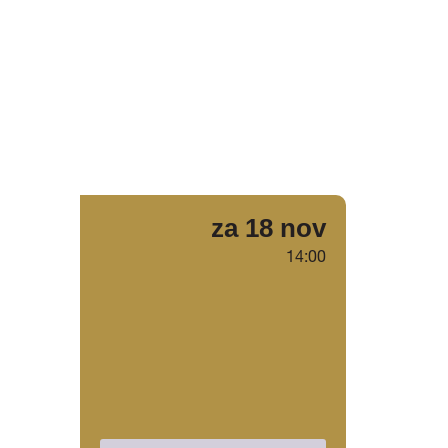
za 18 nov
n
14:00