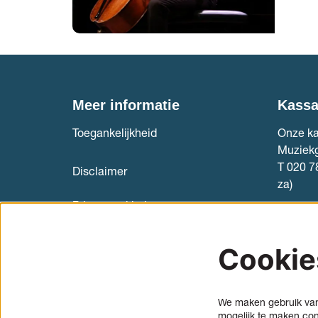
Meer informatie
Kass
Toegankelijkheid
Onze ka
Muziek
T 020 7
Disclaimer
za)
Privacyverklaring
Kaartve
Internationale cellostudenten
Cookie
(aanmelden)
Informatie en aanmelden
We maken gebruik van 
(cello)bouwersmarkt
mogelijk te maken con