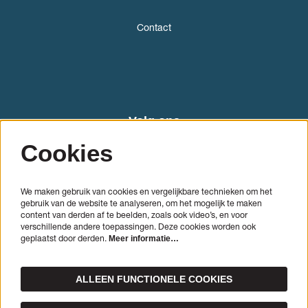
Contact
Volg ons
Cookies
We maken gebruik van cookies en vergelijkbare technieken om het
gebruik van de website te analyseren, om het mogelijk te maken
content van derden af te beelden, zoals ook video’s, en voor
verschillende andere toepassingen. Deze cookies worden ook
geplaatst door derden.
Meer informatie…
AANMELDEN
ALLEEN FUNCTIONELE COOKIES
Deze site wordt beschermd door reCAPTCHA, dataverwerking gebeurt in overeenstemming met de
Cloud
Data Processing Addendum
van Google.