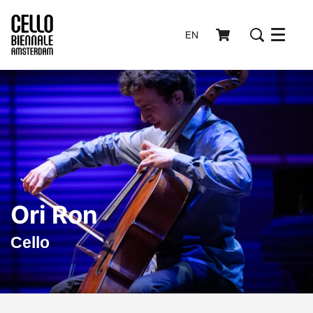
EN
Menu
Ori Ron
Cello