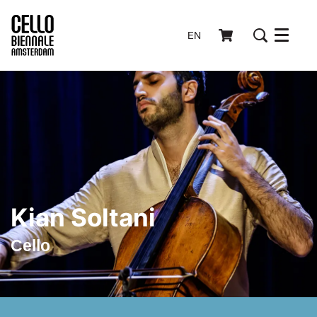
EN
Menu
Kian Soltani
Cello