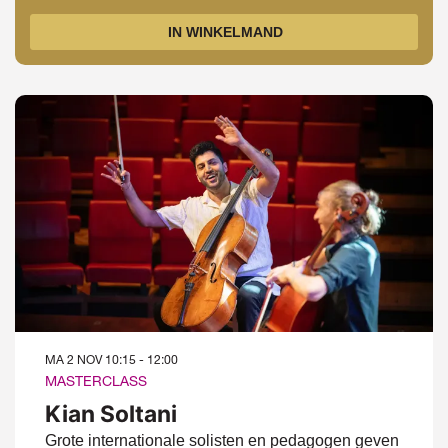
IN WINKELMAND
MA 2 NOV
10:15 - 12:00
MASTERCLASS
Kian Soltani
Grote internationale solisten en pedagogen geven