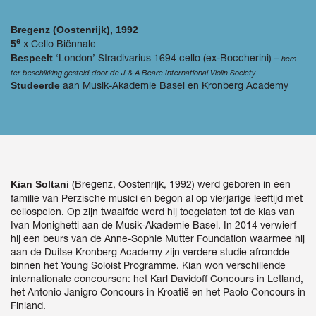
Bregenz (Oostenrijk), 1992
e
x Cello Biënnale
5
‘London’ Stradivarius 1694 cello (ex-Boccherini) –
Bespeelt
hem
ter beschikking gesteld door de J & A Beare International Violin Society
aan Musik-Akademie Basel en Kronberg Academy
Studeerde
(Bregenz, Oostenrijk, 1992) werd geboren in een
Kian Soltani
familie van Perzische musici en begon al op vierjarige leeftijd met
cellospelen. Op zijn twaalfde werd hij toegelaten tot de klas van
Ivan Monighetti aan de Musik-Akademie Basel. In 2014 verwierf
hij een beurs van de Anne-Sophie Mutter Foundation waarmee hij
aan de Duitse Kronberg Academy zijn verdere studie afrondde
binnen het Young Soloist Programme. Kian won verschillende
internationale concoursen: het Karl Davidoff Concours in Letland,
het Antonio Janigro Concours in Kroatië en het Paolo Concours in
Finland.