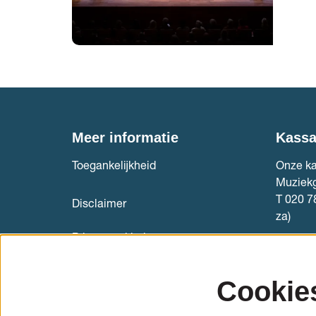
Meer informatie
Kass
Toegankelijkheid
Onze ka
Muziek
T 020 7
Disclaimer
za)
Privacyverklaring
Kaartve
Internationale cellostudenten
Cookie
(aanmelden)