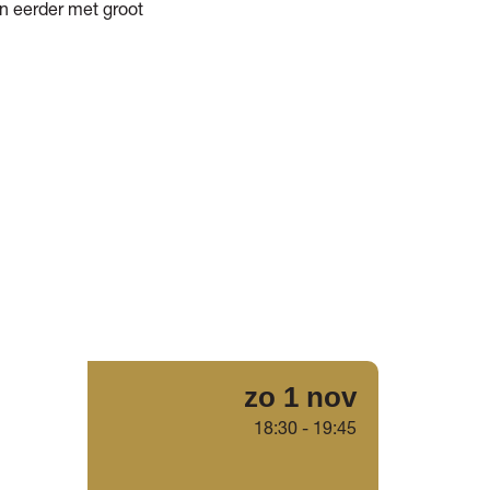
en eerder met groot
zo 1 nov
18:30
-
19:45