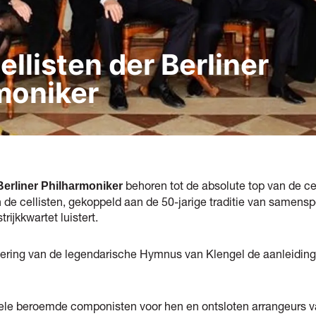
ellisten der Berliner
moniker
behoren tot de absolute top van de c
 Berliner Philharmoniker
n de cellisten, gekoppeld aan de 50-jarige traditie van samens
trijkkwartet luistert.
oering van de legendarische Hymnus van Klengel de aanleiding 
ele beroemde componisten voor hen en ontsloten arrangeurs v