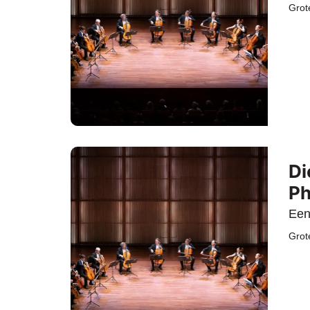
Grot
Di
Ph
Een
Grot