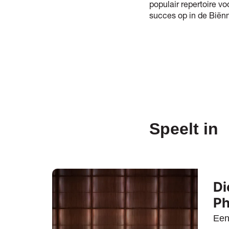
populair repertoire vo
succes op in de Biën
Speelt in
Di
Ph
Een