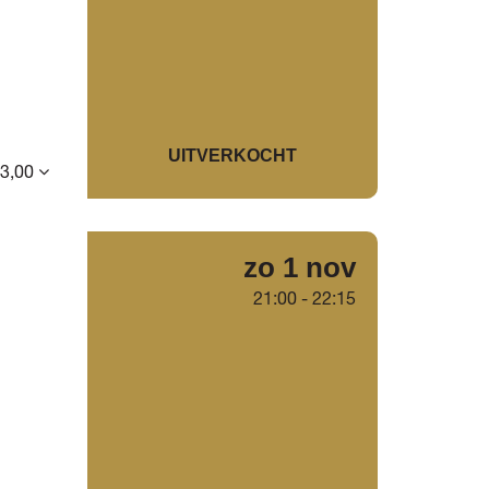
UITVERKOCHT
43,00
zo 1 nov
21:00
-
22:15