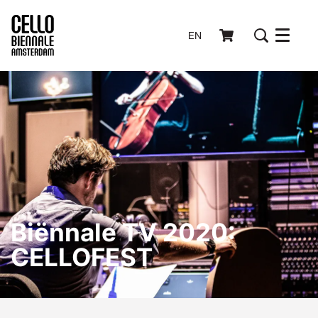
EN
Menu
Biënnale TV 2020:
CELLOFEST