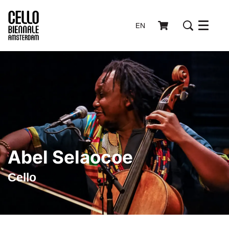
EN
Menu
Abel Selaocoe
Cello