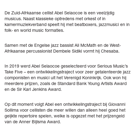
De Zuid-Afrkaanse cellist Abel Selaocoe is een veelzijdig
musicus. Naast klassieke optredens met orkest of in
kamermuziekverband speelt hij met beatboxers, jazzmusici en in
folk- en world music formaties.
Samen met de Engelse jazz bassist Ali McMath en de West-
Afrikaanse percussionist Dembele Sidiki vormt hij Chesaba.
In 2019 werd Abel Selaocoe geselecteerd voor Serious Music’s
Take Five – een ontwikkelingstraject voor zeer getalenteerde jazz
componisten en musici uit het Verenigd Koninkrijk. Ook won hij
meerdere prijzen, zoals de Standard Bank Young Artists Award
en de Sir Karl Jenkins Award.
Op dit moment volgt Abel een ontwikkelingstraject bij Giovanni
Sollima voor cellisten die meer willen dan alleen heel goed het
geijkte repertoire spelen, welke is opgezet met het prijzengeld
van de Anner Bijlsma Award.